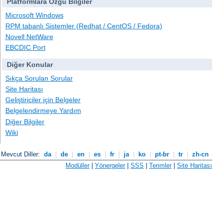
Platformlara Özgü Bilgiler
Microsoft Windows
RPM tabanlı Sistemler (Redhat / CentOS / Fedora)
Novell NetWare
EBCDIC Port
Diğer Konular
Sıkça Sorulan Sorular
Site Haritası
Geliştiriciler için Belgeler
Belgelendirmeye Yardım
Diğer Bilgiler
Wiki
Mevcut Diller:
da
|
de
|
en
|
es
|
fr
|
ja
|
ko
|
pt-br
|
tr
|
zh-cn
Modüller
|
Yönergeler
|
SSS
|
Terimler
|
Site Haritası