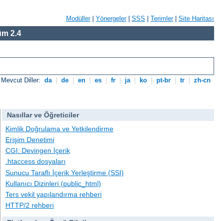
Modüller
|
Yönergeler
|
SSS
|
Terimler
|
Site Haritası
m 2.4
Mevcut Diller:
da
|
de
|
en
|
es
|
fr
|
ja
|
ko
|
pt-br
|
tr
|
zh-cn
Nasıllar ve Öğreticiler
Kimlik Doğrulama ve Yetkilendirme
Erişim Denetimi
CGI: Devingen İçerik
.htaccess dosyaları
Sunucu Taraflı İçerik Yerleştirme (SSI)
Kullanıcı Dizinleri (public_html)
Ters vekil yapılandırma rehberi
HTTP/2 rehberi