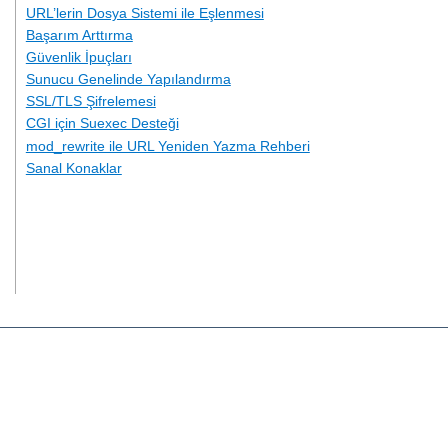
URL’lerin Dosya Sistemi ile Eşlenmesi
Başarım Arttırma
Güvenlik İpuçları
Sunucu Genelinde Yapılandırma
SSL/TLS Şifrelemesi
CGI için Suexec Desteği
mod_rewrite ile URL Yeniden Yazma Rehberi
Sanal Konaklar