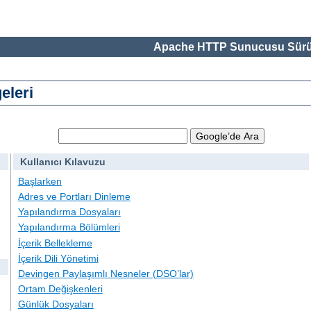
Apache HTTP Sunucusu Sürü
eleri
Kullanıcı Kılavuzu
Başlarken
Adres ve Portları Dinleme
Yapılandırma Dosyaları
Yapılandırma Bölümleri
İçerik Bellekleme
İçerik Dili Yönetimi
Devingen Paylaşımlı Nesneler (DSO’lar)
Ortam Değişkenleri
Günlük Dosyaları